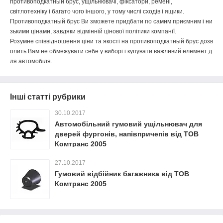
противоподкатный
брус
,
ущільнювачі
,
фіксатори
,
ремені
,
світлотехніку
і
багато
чого
іншого
,
у
тому
числі
сходів
і
ящики
.
Противоподкатный
брус
Ви
зможете
придбати
по
самим
приємним
і
ни
зькими
цінами
,
завдяки
відмінній
цінової
політики
компанії
.
Розумне
співвідношення
ціни
та
якості
на
противоподкатный
брус
дозв
олить
Вам
не
обмежувати
себе
у
виборі
і
купувати
важливий
елемент
д
ля
автомобіля
.
Інші статті рубрики
30.10.2017
Автомобільний гумовий ущільнювач для
дверей фургонів, напівпричепів від ТОВ
Комтранс 2005
27.10.2017
Гумовий відбійник багажника від ТОВ
Комтранс 2005