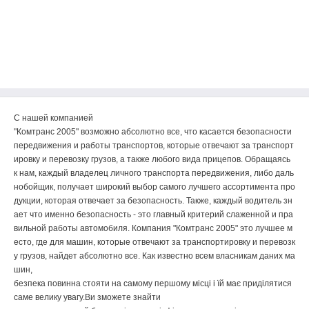
С
нашей
компанией
"
Комтранс
2005
"
возможно
абсолютно
все
,
что
касается
безопасности
передвижения
и
работы
транспортов
,
которые
отвечают
за
транспорт
ировку
и
перевозку
грузов
,
а
также
любого
вида
прицепов
.
Обращаясь
к
нам
,
каждый
владелец
личного
транспорта
передвижения
,
либо
даль
нобойщик
,
получает
широкий
выбор
самого
лучшего
ассортимента
про
дукции
,
которая
отвечает
за
безопасность
.
Также
,
каждый
водитель
зн
ает
что
именно
безопасность
-
это
главный
критерий
слаженной
и
пра
вильной
работы
автомобиля
.
Компания
"
Комтранс
2005
"
это
лучшее
м
есто
,
где
для
машин
,
которые
отвечают
за
транспортировку
и
перевозк
у
грузов
,
найдет
абсолютно
все
.
Как
известно
всем
власникам
даних
ма
шин
,
безпека
повинна
стояти
на
самому
першому
місці
і
їй
має
приділятися
саме
велику
увагу
.
Ви
зможете
знайти