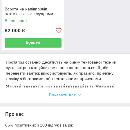
Ворота на напівпричіп
алюмінієві з аксесуарами
В наявності
82 000
₴
Купити
Протягом останніх десятиліть на ринку тентованої техніки
суттєвих революційних змін не спостерігається. Щоби
перевезти вантаж використовують, як правило, причіпну
техніку з бортовими, або тентованими причепами.
Задні ворота на напівпричіп в Україні
Показати все
В окремих випадках, враховуючи специфічні особливості
вантажу використовують автопричепи спеціального
призначення. Хоча, в технологічному принципі перевезення
вантажів складно відмітити будь-який інноваційний прорив,
Про нас
але різноманітні вдосконалення функцій техніки такого виду,
все ж таки мають місце.
86% позитивних з 209 відгуків за рік