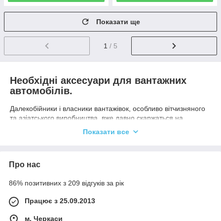
Показати ще
1
/ 5
Необхідні аксесуари для вантажних
автомобілів.
Далекобійники і власники вантажівок, особливо вітчизняного
та азіатського виробництва, вже давно скаржаться на
відсутність необхідних речей у вантажних автомобілях. Це
Показати все
такі необхідні компоненти як інструментальні ящики для
напівпричепів.
Деякі виходять з цієї ситуації, винаходять всілякі конструкції
Про нас
індивідуально для свого автомобіля. Але таке рішення не
підходить для найманих робітників, так як щось робити з
86% позитивних з 209 відгуків за рік
ввіреними їм транспортом власники дозволяють далеко не
завжди. Їм на допомогу приходять виробники автомобільної
Працює з 25.09.2013
фурнітури та аксесуарів.
м. Черкаси
Компанія «Комтранс 2005» ― ексклюзивний представник