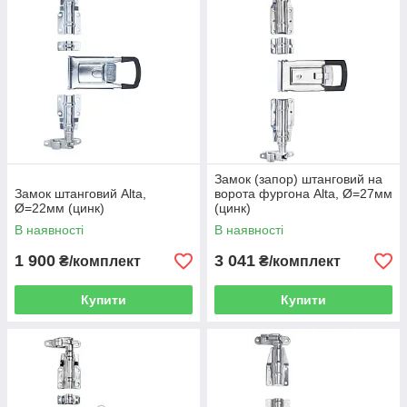
Замок (запор) штанговий на
Замок штанговий Alta,
ворота фургона Alta, Ø=27мм
Ø=22мм (цинк)
(цинк)
В наявності
В наявності
1 900
3 041
₴/комплект
₴/комплект
Купити
Купити