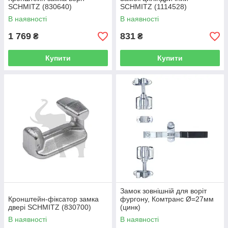
SCHMITZ (830640)
SCHMITZ (1114528)
В наявності
В наявності
1 769
831
₴
₴
Купити
Купити
Замок зовнішній для воріт
Кронштейн-фіксатор замка
фургону, Комтранс Ø=27мм
двері SCHMITZ (830700)
(цинк)
В наявності
В наявності