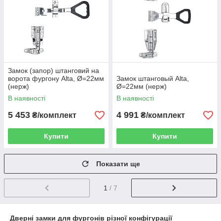
Замок (запор) штанговий на
ворота фургону Alta, Ø=22мм
Замок штанговый Alta,
(нерж)
Ø=22мм (нерж)
В наявності
В наявності
5 453
4 991
₴/комплект
₴/комплект
Купити
Купити
Показати ще
1
/ 7
Дверні замки для фургонів різної конфігурації