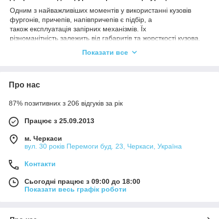
Одним з найважливіших моментів у використанні кузовів
фургонів, причепів, напівпричепів є підбір, а
також експлуатація запірних механізмів. Їх
різноманітність залежить від габаритів та жорсткості кузова,
основних умов його роботи і переваг власника.
Показати все
Ворітна фурнітура та її виготовлення необхідні для фіксації
частин причепів, напівпричепів, кузовів фургонів, контейнерів
різного типу та призначення. В залежності від виробника,
Про нас
типу дверей і моделі транспортного засобу запірний
механізм замка відрізняється по конструкції. Але, функцію
87% позитивних з 206 відгуків за рік
виконує єдину – служить для закриття дверей або воріт.
Весь модельний ряд запірної фурнітури на сайті
Працює з 25.09.2013
nevpa.com.ua
виготовляється турецьким концерном Nevpa,
м. Черкаси
провідним світовим лідером у даній галузі. На ринок України
вул. 30 років Перемоги буд. 23, Черкаси, Україна
продукція бренду поставляється єдиним дилером фірмою
«Авалон-Комтранс». Перед покупкою необхідного товару
Контакти
наша компанія рекомендує ознайомитися з асортиментом і
проконсультуватися з досвідченими менеджерами ТОВ
Сьогодні працює з 09:00 до 18:00
"КОМТРАНС УКРАЇНА".
Показати весь графік роботи
Вибираючи для себе запірну фурнітуру, крім індивідуальних
переваг, варто звертати увагу, наскільки жорсткий кузов
автомобіля і враховувати його габарити. Необхідно також