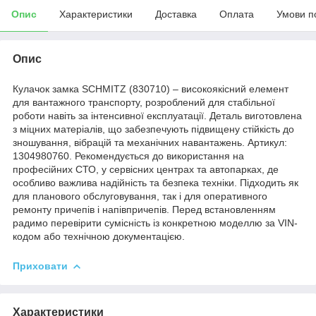
Опис
Характеристики
Доставка
Оплата
Умови п
Опис
Кулачок замка SCHMITZ (830710) – високоякісний елемент
для вантажного транспорту, розроблений для стабільної
роботи навіть за інтенсивної експлуатації. Деталь виготовлена
з міцних матеріалів, що забезпечують підвищену стійкість до
зношування, вібрацій та механічних навантажень. Артикул:
1304980760. Рекомендується до використання на
професійних СТО, у сервісних центрах та автопарках, де
особливо важлива надійність та безпека техніки. Підходить як
для планового обслуговування, так і для оперативного
ремонту причепів і напівпричепів. Перед встановленням
радимо перевірити сумісність із конкретною моделлю за VIN-
кодом або технічною документацією.
Приховати
Характеристики