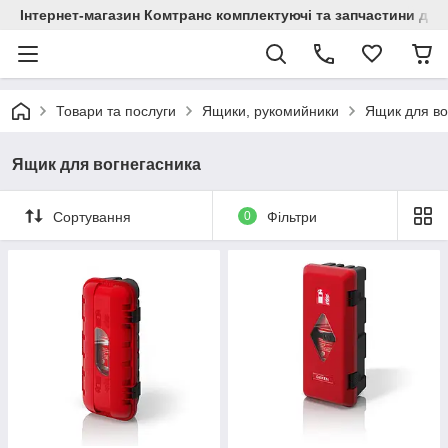
Інтернет-магазин Комтранс комплектуючі та запчастини для
Товари та послуги
Ящики, рукомийники
Ящик для во
Ящик для вогнегасника
Сортування
0
Фільтри