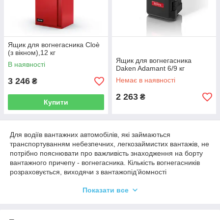
Ящик для вогнегасника Cloè
(з вікном),12 кг
Ящик для вогнегасника
В наявності
Daken Adamant 6/9 кг
3 246
Немає в наявності
₴
2 263
₴
Купити
Для водіїв вантажних автомобілів, які займаються
транспортуванням небезпечних, легкозаймистих вантажів, не
потрібно пояснювати про важливість знаходження на борту
вантажного причепу - вогнегасника. Кількість вогнегасників
розраховується, виходячи з вантажопід’йомності
транспортного засобу.
Показати все
На кожні 7 тисяч кілограм повинно бути 2 вогнегасника.
Використання
ящику для вогнегасника
вирішує проблему
ізоляції порошку, що гасить, від резервуару з