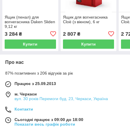
Ящик (пенал) для
Ящик для вогнегасника
Ящик
вогнегасника Daken Sliden
Cloè (з вікном), 6 кг
Cloè,
9,12 кг
3 284
2 807
2 7
₴
₴
Купити
Купити
Про нас
87% позитивних з 206 відгуків за рік
Працює з 25.09.2013
м. Черкаси
вул. 30 років Перемоги буд. 23, Черкаси, Україна
Контакти
Сьогодні працює з 09:00 до 18:00
Показати весь графік роботи