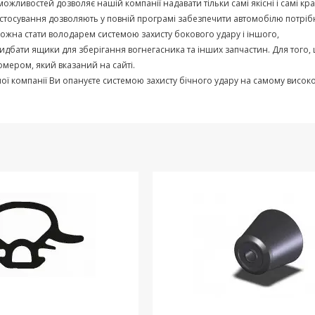
можливостей
дозволяє
нашій
компанії
надавати
тільки
самі
якісні
і
самі
кра
стосування
дозволяють
у
повній
програмі
забезпечити
автомобілю
потріб
ожна
стати
володарем
системою
захисту
бокового
удару
і
іншого
,
идбати
ящики
для
зберігання
вогнегасника
та
інших
запчастин
.
Для
того
,
омером
,
який
вказаний
на
сайті
.
ої
компанії
Ви
опануєте
системою
захисту
бічного
удару
на
самому
висок