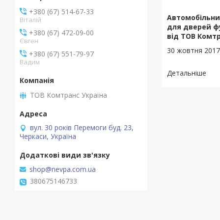
+380 (67) 514-67-33
Автомобільни
Віталій
для дверей фу
+380 (67) 472-09-00
від ТОВ Комтр
Євген
30 жовтня 201
+380 (67) 551-79-97
Вадим
ТОВ Комтранс Україна
вул. 30 років Перемоги буд. 23,
Черкаси, Україна
shop@nevpa.com.ua
380675146733