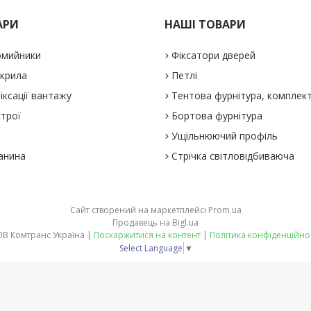
АРИ
НАШІ ТОВАРИ
омийники
Фіксатори дверей
 крила
Петлі
іксації вантажу
Тентова фурнітура, комплек
строї
Бортова фурнітура
Ущільнюючий профіль
анина
Стрічка світловідбиваюча
Сайт створений на маркетплейсі
Prom.ua
Продавець на Bigl.ua
ТОВ Комтранс Україна |
Поскаржитися на контент
|
Політика конфіденційно
Select Language
▼