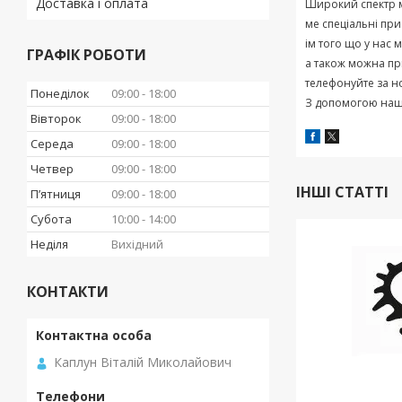
Доставка і оплата
Широкий
спектр
ме
спеціальні
при
ім
того
що
у
нас
м
ГРАФІК РОБОТИ
а
також
можна
пр
телефонуйте
за
н
Понеділок
09:00
18:00
З
допомогою
наш
Вівторок
09:00
18:00
Середа
09:00
18:00
Четвер
09:00
18:00
ІНШІ СТАТТІ
Пʼятниця
09:00
18:00
Субота
10:00
14:00
Неділя
Вихідний
КОНТАКТИ
Каплун Віталій Миколайович