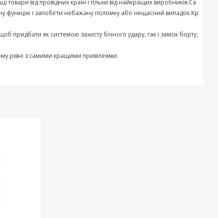
щі
товари
від
провідних
країн
і
тільки
від
найкращих
виробників
.
Са
ну
функцію
і
запобігти
небажану
поломку
або
нещасний
випадок
.
Кр
щоб
придбати
як
системою
захисту
бічного
удару
,
так
і
замок
борту
,
ому
рівні
з
самими
кращими
привілеями
.