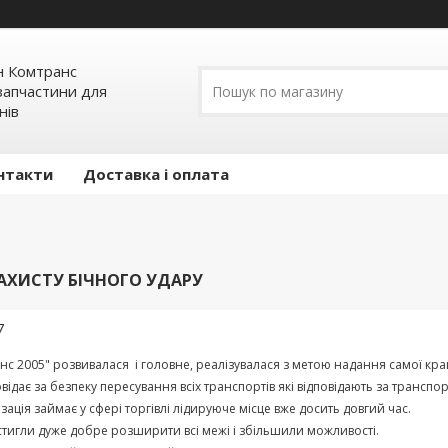
н Комтранс
запчастини для
нів
нтакти
Доставка і оплата
ХИСТУ БІЧНОГО УДАРУ
7
нс
2005
"
розвивалася
і
головне
,
реалізувалася
з
метою
надання
самої
кра
овідає
за
безпеку
пересування
всіх
транспортів
які
відповідають
за
транспор
зація
займає
у
сфері
торгівлі
лідируюче
місце
вже
досить
довгий
час
.
стигли
дуже
добре
розширити
всі
межі
і
збільшили
можливості
.