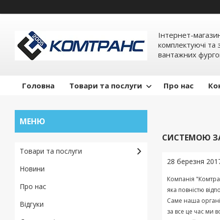
Інтернет-магази
комплектуючі та 
вантажних фурго
Головна
Товари та послуги
Про нас
Ко
СИСТЕМОЮ ЗА
Товари та послуги
28 березня 201
Новини
Компанія
"
Комтра
Про нас
яка
повністю
відп
Саме
наша
органі
Відгуки
за
все
це
час
ми
в