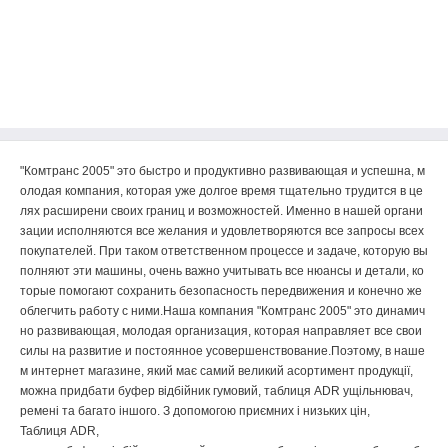
"
Комтранс
2005
"
это
быстро
и
продуктивно
развивающая
и
успешна
,
м
олодая
компания
,
которая
уже
долгое
время
тщательно
трудится
в
це
лях
расширени
своих
границ
и
возможностей
.
Именно
в
нашей
органи
зации
исполняются
все
желания
и
удовлетворяются
все
запросы
всех
покупателей
.
При
таком
ответственном
процессе
и
задаче
,
которую
вы
полняют
эти
машины
,
очень
важно
учитывать
все
нюансы
и
детали
,
ко
торые
помогают
сохранить
безопасность
передвижения
и
конечно
же
облегчить
работу
с
ними
.
Наша
компания
"
Комтранс
2005
"
это
динамич
но
развивающая
,
молодая
организация
,
которая
направляет
все
свои
силы
на
развитие
и
постоянное
усовершенствование
.
Поэтому
,
в
наше
м
интернет
магазине
,
який
має
самий
великий
асортимент
продукції
,
можна
придбати
буфер
відбійник
гумовий
,
таблиця
ADR
ущільнювач
,
ремені
та
багато
іншого
.
З
допомогою
приємних
і
низьких
цін
,
Таблиця
ADR
,