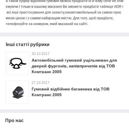
а
також
буфер
відбійник
гумовий
можна
придбати
ні
в
чому
себе
не
обм
ежуючи
.
І
тільки
в
нашому
магазині
Ви
зможете
придбати
таблиця
ADR
і
всі
інші
пристосування
для
захисту
,
гиеавтомобильный
за
самою
приє
мною
ціною
і
з
самим
найкращим
якістю
.
Для
того
,
щоб
придбати
,
телефонуйте
за
номером
,
який
вказаний
на
сайті
.
Інші статті рубрики
30.10.2017
Автомобільний гумовий ущільнювач для
дверей фургонів, напівпричепів від ТОВ
Комтранс 2005
27.10.2017
Гумовий відбійник багажника від ТОВ
Комтранс 2005
Про нас