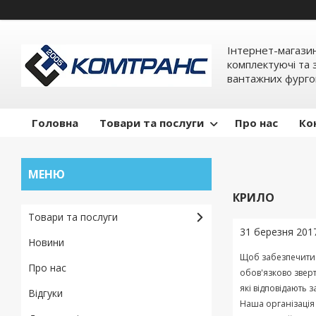
Інтернет-магази
комплектуючі та 
вантажних фурго
Головна
Товари та послуги
Про нас
Ко
КРИЛО
Товари та послуги
31 березня 201
Новини
Щоб
забезпечити
Про нас
обов'язково
звер
які
відповідають
з
Відгуки
Наша
організація