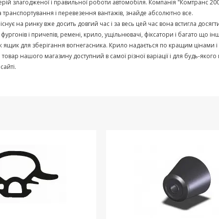
ерій
злагодженої
і
правильної
роботи
автомобіля
.
Компанія
"
Комтранс
20
а
транспортування
і
перевезення
вантажів
,
знайде
абсолютно
все
.
існує
на
ринку
вже
досить
довгий
час
і
за
весь
цей
час
вона
встигла
досягт
фургонів
і
причепів
,
ремені
,
крило
,
ущільнювачі
,
фіксатори
і
багато що
ін
ж
ящик
для
зберігання
вогнегасника
.
Крило
надається
по
кращим
цінами
і
й
товар
нашого
магазину
доступний
в
самої
різної
варіації
і
для
будь-якого
сайті
.