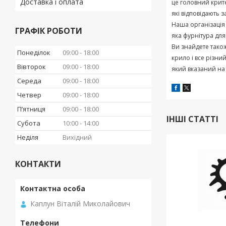
Доставка і оплата
це
головний
крит
які
відповідають
з
Наша
організація
ГРАФІК РОБОТИ
яка
фурнітура
для
Ви
знайдете
тако
Понеділок
09:00
18:00
крило
і
все
різни
Вівторок
09:00
18:00
який
вказаний
на
Середа
09:00
18:00
Четвер
09:00
18:00
Пʼятниця
09:00
18:00
ІНШІ СТАТТІ
Субота
10:00
14:00
Неділя
Вихідний
КОНТАКТИ
Каплун Віталій Миколайович