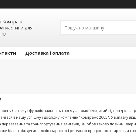
н Комтранс
запчастини для
нів
нтакти
Доставка і оплата
7
повну
безпеку
і
функціональність
своєму
автомобілю
,
який
відповідає
за
т
тайтеся
в
нашу
успішну
і
дослідну
компанію
"
Комтранс
2005
".
У
випадку
як
а
перевезення
та
транспортування
вантажів
,
Ви
обов'язково
повинні
зверн
вже
більш
ніж
десять
років
старанно
і
ретельно
працює
,
розширюючи
сво