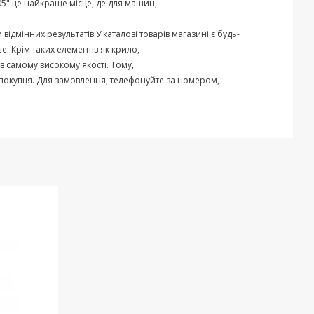
05
"
це
найкраще
місце
,
де
для
машин
,
и
відмінних
результатів
.
У
каталозі
товарів
магазині
є
будь-
ше
.
Крім
таких
елементів
як
крило
,
в
самому
високому
якості
.
Тому
,
покупця
.
Для
замовлення
,
телефонуйте
за
номером
,