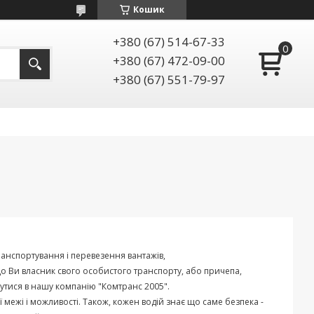
Кошик
+380 (67) 514-67-33
+380 (67) 472-09-00
+380 (67) 551-79-97
ранспортування
і
перевезення
вантажів
,
що
Ви
власник
свого
особистого
транспорту
,
або
причепа
,
утися
в
нашу
компанію
"
Комтранс
2005
".
ї
межі
і
можливості
.
Також
,
кожен
водій
знає
що
саме
безпека
-