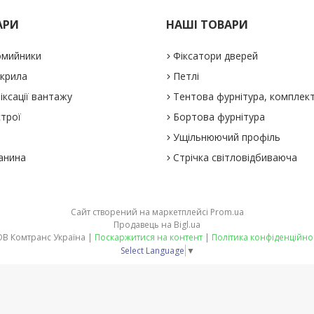
АРИ
НАШІ ТОВАРИ
омийники
Фіксатори дверей
 крила
Петлі
іксації вантажу
Тентова фурнітура, комплек
строї
Бортова фурнітура
Ущільнюючий профіль
анина
Стрічка світловідбиваюча
Сайт створений на маркетплейсі
Prom.ua
Продавець на Bigl.ua
ТОВ Комтранс Україна |
Поскаржитися на контент
|
Політика конфіденційно
Select Language
▼