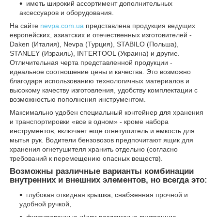
иметь широкий ассортимент дополнительных
аксессуаров и оборудования.
На сайте
nevpa.com.ua
представлена продукция ведущих
европейских, азиатских и отечественных изготовителей -
Daken (Италия), Nevpa (Турция), STABILO (Польша),
STANLEY (Израиль), INTERTOOL (Украина) и другие.
Отличительная черта представленной продукции -
идеальное соотношение цены и качества. Это возможно
благодаря использованию технологичных материалов и
высокому качеству изготовления, удобству комплектации с
возможностью пополнения инструментом.
Максимально удобен специальный контейнер для хранения
и транспортировки «все в одном» - кроме набора
инструментов, включает еще огнетушитель и емкость для
мытья рук. Водители бензовозов предпочитают ящик для
хранения огнетушителя хранить отдельно (согласно
требований к перемещению опасных веществ).
Возможны различные варианты комбинации
внутренних и внешних элементов, но всегда это:
глубокая откидная крышка, снабженная прочной и
удобной ручкой,
фиксированные и/или раздвижные внутренние