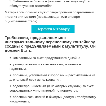
Забезпечать більшу ефективність експлуатації та
обслуговування автомобіля
Материалом обычно служит сверхпрочный современный
пластик или металл (нержавеющая или электро-
оцинкованная сталь).
Требования, предъявляемые к
инструментальному переносному контейнеру
сходны с предъявляемыми к мультитулу. Он
должен быть:
компактным за счет продуманного дизайна;
универсальным и качественным, а значит –
надежным;
прочным, устойчивым к коррозии – рассчитанным на
длительный срок использования;
водонепроницаемым (в некоторых случаях) за счет
водозащитных уплотнителей по периметру;
обеспечивать легкий и быстрый доступ к требуемому
инструменту;