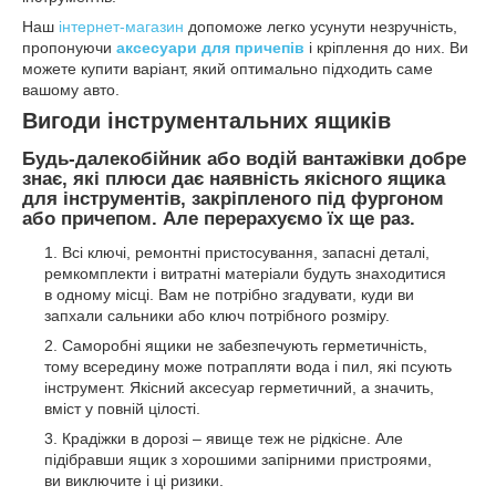
Наш
інтернет-магазин
допоможе легко усунути незручність,
пропонуючи
аксесуари для причепів
і кріплення до них. Ви
можете купити варіант, який оптимально підходить саме
вашому авто.
Вигоди інструментальних ящиків
Будь-далекобійник або водій вантажівки добре
знає, які плюси дає наявність якісного ящика
для інструментів, закріпленого під фургоном
або причепом. Але перерахуємо їх ще раз.
Всі ключі, ремонтні пристосування, запасні деталі,
ремкомплекти і витратні матеріали будуть знаходитися
в одному місці. Вам не потрібно згадувати, куди ви
запхали сальники або ключ потрібного розміру.
Саморобні ящики не забезпечують герметичність,
тому всередину може потрапляти вода і пил, які псують
інструмент. Якісний аксесуар герметичний, а значить,
вміст у повній цілості.
Крадіжки в дорозі – явище теж не рідкісне. Але
підібравши ящик з хорошими запірними пристроями,
ви виключите і ці ризики.