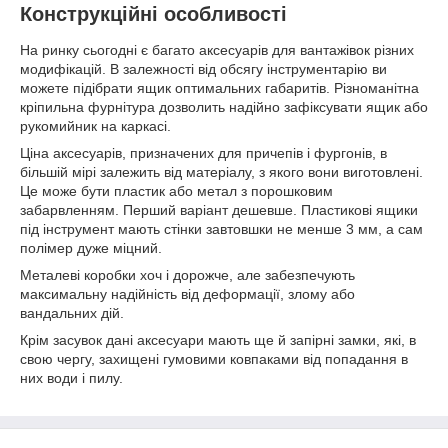
Конструкційні особливості
На ринку сьогодні є багато аксесуарів для вантажівок різних
модифікацій. В залежності від обсягу інструментарію ви
можете підібрати ящик оптимальних габаритів. Різноманітна
кріпильна фурнітура дозволить надійно зафіксувати ящик або
рукомийник на каркасі.
Ціна аксесуарів, призначених для причепів і фургонів, в
більшій мірі залежить від матеріалу, з якого вони виготовлені.
Це може бути пластик або метал з порошковим
забарвленням. Перший варіант дешевше. Пластикові ящики
під інструмент мають стінки завтовшки не менше 3 мм, а сам
полімер дуже міцний.
Металеві коробки хоч і дорожче, але забезпечують
максимальну надійність від деформації, злому або
вандальних дій.
Крім засувок дані аксесуари мають ще й запірні замки, які, в
свою чергу, захищені гумовими ковпаками від попадання в
них води і пилу.