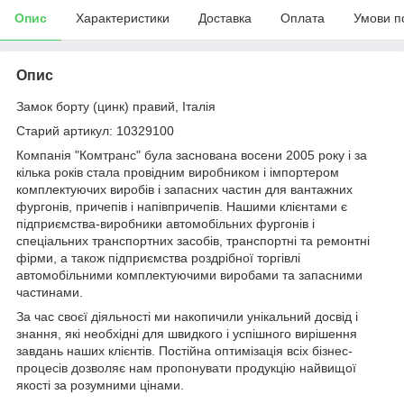
Опис
Характеристики
Доставка
Оплата
Умови п
Опис
Замок борту (цинк) правий, Італія
Старий артикул: 10329100
Компанія "Комтранс" була заснована восени 2005 року і за
кілька років стала провідним виробником і імпортером
комплектуючих виробів і запасних частин для вантажних
фургонів, причепів і напівпричепів. Нашими клієнтами є
підприємства-виробники автомобільних фургонів і
спеціальних транспортних засобів, транспортні та ремонтні
фірми, а також підприємства роздрібної торгівлі
автомобільними комплектуючими виробами та запасними
частинами.
За час своєї діяльності ми накопичили унікальний досвід і
знання, які необхідні для швидкого і успішного вирішення
завдань наших клієнтів. Постійна оптимізація всіх бізнес-
процесів дозволяє нам пропонувати продукцію найвищої
якості за розумними цінами.