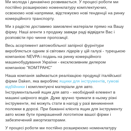
Ми молода і динамічно розвивається. У процесі роботи ми
постійно розширюємо номенклатуру комплектуючих,
освоюємо нові напрямки, відстежуємо нові тенденції на ринку
комерційного транспорту.
Ми з радістю доставимо замовлені матеріали прямо на Вашу
фірму. Наші агенти з продажу завжди раді відвідати Вас і
розповісти про чинне пропозиції.
Весь асортимент автомобільної запірної фурнітури
виробляється одним зі світових лідерів у цій галузі - турецькою
компанією NEVPA і подань на ринку комерційного
машинобудування України - ексклюзивним дилером
компанією "КОМТРАНС"
Наша компанія займається реалізацією продукції італійської
фірми Daken, яка виробляє
ящики для інструментів
,
гумові
відбійники
і комплектуючі матеріали для авто.
Інструментальний ящик для авто - необхідний елемент в
машині шкірного водія. Дуже зручно тримати в ньому різні
інструменти, які можуть стати в нагоді у разі виникнення
поломки в дорозі. При бажанні клієнта ящик для інструменту
авто може бути прикрашений логотипом вашої фірми і
забезпечений амортизаторами.
У процесі роботи ми постійно розширюємо номенклатуру