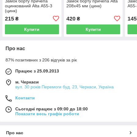
Замок борту причепа
Замок борту причепа Alta
Замо
оцинкований Alta А55-3
208х45 мм (цинк)
А55-
(цинк)
215
420
145
₴
₴
Купити
Купити
Про нас
87% позитивних з 206 відгуків за рік
Працює з 25.09.2013
м. Черкаси
вул. 30 років Перемоги буд. 23, Черкаси, Україна
Контакти
Сьогодні працює з 09:00 до 18:00
Показати весь графік роботи
Про нас