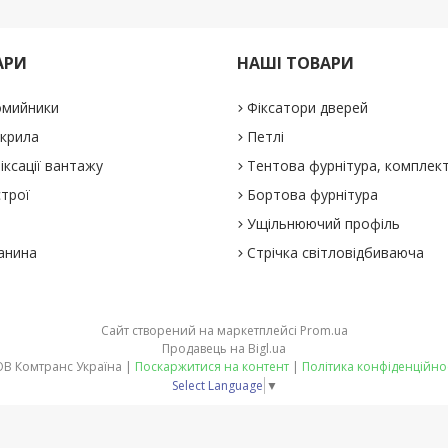
АРИ
НАШІ ТОВАРИ
омийники
Фіксатори дверей
 крила
Петлі
іксації вантажу
Тентова фурнітура, комплек
строї
Бортова фурнітура
Ущільнюючий профіль
анина
Стрічка світловідбиваюча
Сайт створений на маркетплейсі
Prom.ua
Продавець на Bigl.ua
ТОВ Комтранс Україна |
Поскаржитися на контент
|
Політика конфіденційно
Select Language
▼