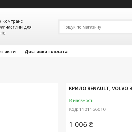
н Комтранс
запчастини для
нів
нтакти
Доставка і оплата
КРИЛО RENAULT, VOLVO З
В наявності
Код:
1101166010
1 006 ₴