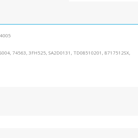
-4005
004, 74563, 3FH525, SA2D0131, TD08510201, 8717512SX,