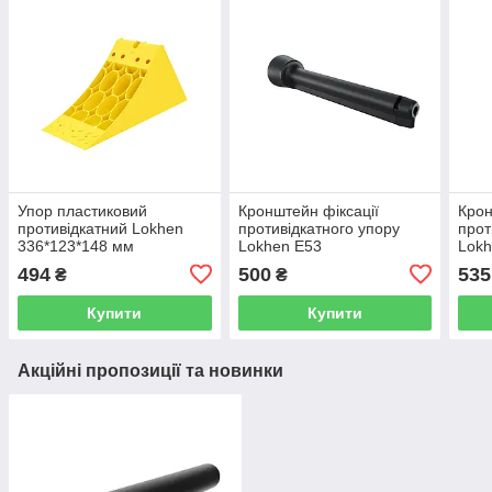
Упор пластиковий
Кронштейн фіксації
Крон
противідкатний Lokhen
противідкатного упору
прот
336*123*148 мм
Lokhen Е53
Lok
494
500
535
₴
₴
Купити
Купити
Акційні пропозиції та новинки