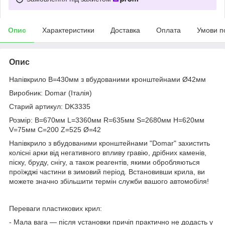
Опис
Характеристики
Доставка
Оплата
Умови п
Опис
Напівкрило В=430мм з вбудованими кронштейнами Ø42мм
Виробник: Domar (Італія)
Старий артикул: DK3335
Розмір: B=670мм L=3360мм R=635мм S=2680мм H=620мм
V=75мм C=200 Z=525 Ø=42
Напівкрило з вбудованими кронштейнами "Domar" захистить
колісні арки від негативного впливу гравію, дрібних каменів,
піску, бруду, снігу, а також реагентів, якими обробляються
проїжджі частини в зимовий період. Встановивши крила, ви
можете значно збільшити термін служби вашого автомобіля!
Переваги пластикових крил:
- Мала вага — після установки причіп практично не додасть у