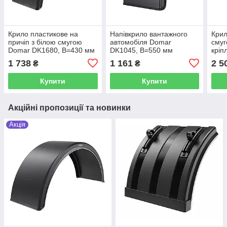
Крило пластикове на
Напівкрило вантажного
Крил
причіп з білою смугою
автомобіля Domar
смуг
Domar DK1680, B=430 мм
DK1045, B=550 мм
кріп
DK30
1 738
1 161
2 5
₴
₴
430
Купити
Купити
Акційні пропозиції та новинки
Акція