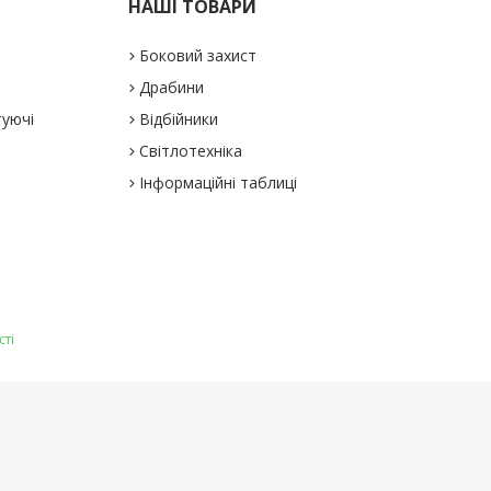
НАШІ ТОВАРИ
Боковий захист
Драбини
туючі
Відбійники
Світлотехніка
Інформаційні таблиці
сті