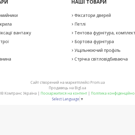
АРИ
НАШІ ТОВАРИ
омийники
Фіксатори дверей
 крила
Петлі
іксації вантажу
Тентова фурнітура, комплек
строї
Бортова фурнітура
Ущільнюючий профіль
анина
Стрічка світловідбиваюча
Сайт створений на маркетплейсі
Prom.ua
Продавець на Bigl.ua
ТОВ Комтранс Україна |
Поскаржитися на контент
|
Політика конфіденційно
Select Language
▼