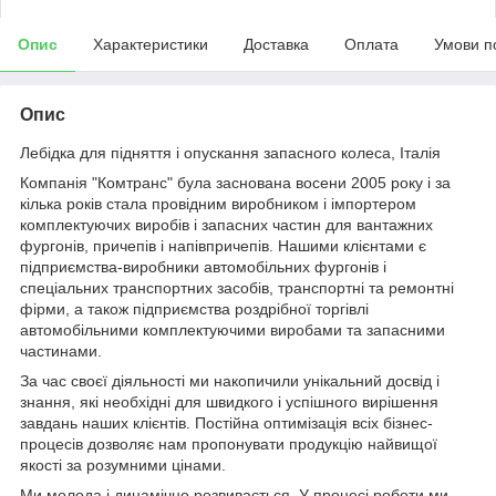
Опис
Характеристики
Доставка
Оплата
Умови п
Опис
Лебідка для підняття і опускання запасного колеса, Італія
Компанія "Комтранс" була заснована восени 2005 року і за
кілька років стала провідним виробником і імпортером
комплектуючих виробів і запасних частин для вантажних
фургонів, причепів і напівпричепів. Нашими клієнтами є
підприємства-виробники автомобільних фургонів і
спеціальних транспортних засобів, транспортні та ремонтні
фірми, а також підприємства роздрібної торгівлі
автомобільними комплектуючими виробами та запасними
частинами.
За час своєї діяльності ми накопичили унікальний досвід і
знання, які необхідні для швидкого і успішного вирішення
завдань наших клієнтів. Постійна оптимізація всіх бізнес-
процесів дозволяє нам пропонувати продукцію найвищої
якості за розумними цінами.
Ми молода і динамічно розвивається. У процесі роботи ми