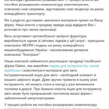
постійно розширюємо номенклатуру комплектуючих,
освоюємо нові напрямки, відстежуємо нові тенденції на ринку
комерційного транспорту.
Ми з радістю доставимо замовлені матеріали прямо на Вашу
фірму. Наші агенти з продажу завжди раді відвідати Вас і
розповісти про чинне пропозиції.
Весь асортимент автомобільної запірної фурнітури
виробляється одним зі світових лідерів у цій галузі - турецькою
компанією NEVPA і подань на ринку комерційного
машинобудування України - ексклюзивним дилером
компанією "Комтранс"
Наша компанія займається реалізацією продукції італійської
фірми Daken, яка виробляє
ящики для інструментів
,
гумові
відбійники
і комплектуючі матеріали для авто.
Інструментальний ящик для авто - необхідний елемент в
машині шкірного водія. Дуже зручно тримати в ньому різні
інструменти, які можуть стати в нагоді у разі виникнення
поломки в дорозі. При бажанні клієнта ящик для інструменту
авто може бути прикрашений логотипом вашої фірми і
забезпечений амортизаторами.
У процесі роботи ми постійно розширюємо номенклатуру