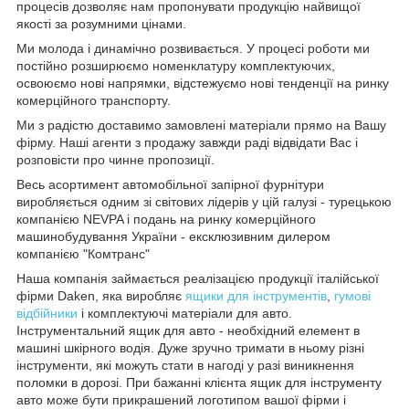
процесів дозволяє нам пропонувати продукцію найвищої
якості за розумними цінами.
Ми молода і динамічно розвивається. У процесі роботи ми
постійно розширюємо номенклатуру комплектуючих,
освоюємо нові напрямки, відстежуємо нові тенденції на ринку
комерційного транспорту.
Ми з радістю доставимо замовлені матеріали прямо на Вашу
фірму. Наші агенти з продажу завжди раді відвідати Вас і
розповісти про чинне пропозиції.
Весь асортимент автомобільної запірної фурнітури
виробляється одним зі світових лідерів у цій галузі - турецькою
компанією NEVPA і подань на ринку комерційного
машинобудування України - ексклюзивним дилером
компанією "Комтранс"
Наша компанія займається реалізацією продукції італійської
фірми Daken, яка виробляє
ящики для інструментів
,
гумові
відбійники
і комплектуючі матеріали для авто.
Інструментальний ящик для авто - необхідний елемент в
машині шкірного водія. Дуже зручно тримати в ньому різні
інструменти, які можуть стати в нагоді у разі виникнення
поломки в дорозі. При бажанні клієнта ящик для інструменту
авто може бути прикрашений логотипом вашої фірми і