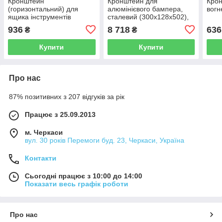
Кронштейн
Кронштейн для
Кро
(горизонтальний) для
алюмінієвого бампера,
вогн
ящика інструментів
сталевий (300х128х502),
Комтранс
Італія
936
8 718
636
₴
₴
Купити
Купити
Про нас
87% позитивних з 207 відгуків за рік
Працює з 25.09.2013
м. Черкаси
вул. 30 років Перемоги буд. 23, Черкаси, Україна
Контакти
Сьогодні працює з 10:00 до 14:00
Показати весь графік роботи
Про нас