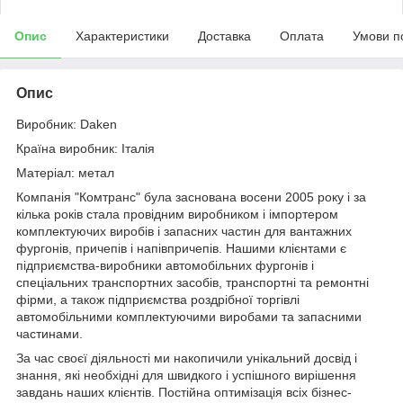
Опис
Характеристики
Доставка
Оплата
Умови п
Опис
Виробник: Daken
Країна виробник: Італія
Матеріал: метал
Компанія "Комтранс" була заснована восени 2005 року і за
кілька років стала провідним виробником і імпортером
комплектуючих виробів і запасних частин для вантажних
фургонів, причепів і напівпричепів. Нашими клієнтами є
підприємства-виробники автомобільних фургонів і
спеціальних транспортних засобів, транспортні та ремонтні
фірми, а також підприємства роздрібної торгівлі
автомобільними комплектуючими виробами та запасними
частинами.
За час своєї діяльності ми накопичили унікальний досвід і
знання, які необхідні для швидкого і успішного вирішення
завдань наших клієнтів. Постійна оптимізація всіх бізнес-