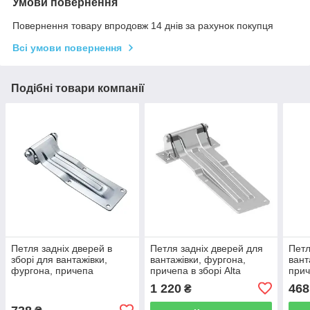
Умови повернення
Повернення товару впродовж 14 днів за рахунок покупця
Всі умови повернення
Подібні товари компанії
Петля задніх дверей в
Петля задніх дверей для
Петл
зборі для вантажівки,
вантажівки, фургона,
вант
фургона, причепа
причепа в зборі Alta
прич
Комтранс 261х83х4 мм
280х90х3 мм (нерж)
(258
1 220
468
₴
(нерж)