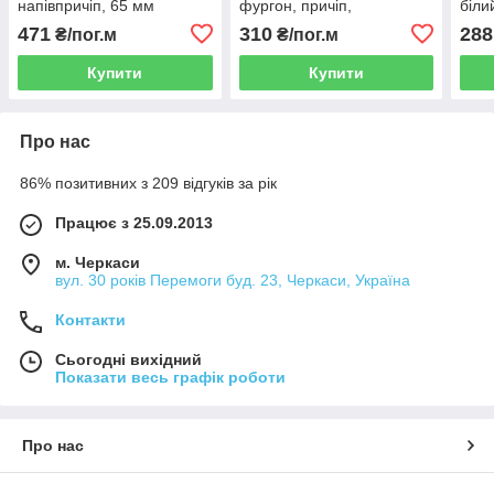
напівпричіп, 65 мм
фургон, причіп,
біли
напівпричіп Alta, 55 мм
двер
471
310
288
₴/пог.м
₴/пог.м
напі
Купити
Купити
Про нас
86% позитивних з 209 відгуків за рік
Працює з 25.09.2013
м. Черкаси
вул. 30 років Перемоги буд. 23, Черкаси, Україна
Контакти
Сьогодні вихідний
Показати весь графік роботи
Про нас