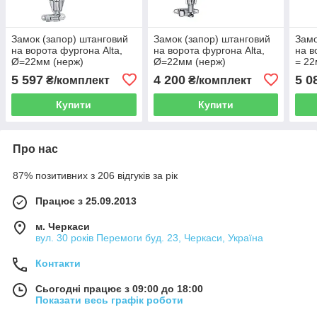
Замок (запор) штанговий
Замок (запор) штанговий
Замо
на ворота фургона Alta,
на ворота фургона Alta,
на в
Ø=22мм (нерж)
Ø=22мм (нерж)
= 22
5 597
4 200
5 0
₴/комплект
₴/комплект
Купити
Купити
Про нас
87% позитивних з 206 відгуків за рік
Працює з 25.09.2013
м. Черкаси
вул. 30 років Перемоги буд. 23, Черкаси, Україна
Контакти
Сьогодні працює з 09:00 до 18:00
Показати весь графік роботи