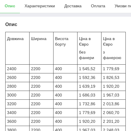
Опис
Характеристики
Доставка
Оплата
Умови п
Опис
Довжина
Ширина
Висота
Ціна в
Ціна в
борту
Євро
Євро
без
з
фанери
фанерою
2400
2200
400
1 545,52
1 779,69
2600
2200
400
1 592,36
1 826,53
2800
2200
400
1 639,19
1 920,20
3000
2200
400
1 686,03
1 967,03
3200
2200
400
1 732,86
2 013,86
3400
2200
400
1 779,69
2 060,70
3600
2200
400
1 920,20
2 201,20
3800
2200
400
1 967,03
2 248,03