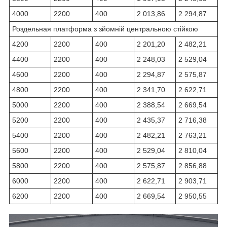
4000
2200
400
2 013,86
2 294,87
Роздельная платформа з зйомній центральною стійкою
4200
2200
400
2 201,20
2 482,21
4400
2200
400
2 248,03
2 529,04
4600
2200
400
2 294,87
2 575,87
4800
2200
400
2 341,70
2 622,71
5000
2200
400
2 388,54
2 669,54
5200
2200
400
2 435,37
2 716,38
5400
2200
400
2 482,21
2 763,21
5600
2200
400
2 529,04
2 810,04
5800
2200
400
2 575,87
2 856,88
6000
2200
400
2 622,71
2 903,71
6200
2200
400
2 669,54
2 950,55