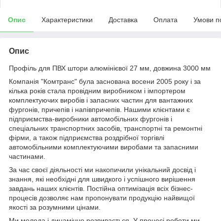
Опис
Характеристики
Доставка
Оплата
Умови п
Опис
Профіль для ПВХ штори алюмінієвої 27 мм, довжина 3000 мм
Компанія "Комтранс" була заснована восени 2005 року і за
кілька років стала провідним виробником і імпортером
комплектуючих виробів і запасних частин для вантажних
фургонів, причепів і напівпричепів. Нашими клієнтами є
підприємства-виробники автомобільних фургонів і
спеціальних транспортних засобів, транспортні та ремонтні
фірми, а також підприємства роздрібної торгівлі
автомобільними комплектуючими виробами та запасними
частинами.
За час своєї діяльності ми накопичили унікальний досвід і
знання, які необхідні для швидкого і успішного вирішення
завдань наших клієнтів. Постійна оптимізація всіх бізнес-
процесів дозволяє нам пропонувати продукцію найвищої
якості за розумними цінами.
Ми молода і динамічно розвивається. У процесі роботи ми