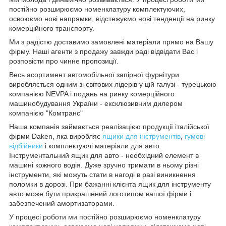
постійно розширюємо номенклатуру комплектуючих,
освоюємо нові напрямки, відстежуємо нові тенденції на ринку
комерційного транспорту.
Ми з радістю доставимо замовлені матеріали прямо на Вашу
фірму. Наші агенти з продажу завжди раді відвідати Вас і
розповісти про чинне пропозиції.
Весь асортимент автомобільної запірної фурнітури
виробляється одним зі світових лідерів у цій галузі - турецькою
компанією NEVPA і подань на ринку комерційного
машинобудування України - ексклюзивним дилером
компанією "Комтранс"
Наша компанія займається реалізацією продукції італійської
фірми Daken, яка виробляє
ящики для інструментів
,
гумові
відбійники
і комплектуючі матеріали для авто.
Інструментальний ящик для авто - необхідний елемент в
машині кожного водія. Дуже зручно тримати в ньому різні
інструменти, які можуть стати в нагоді в разі виникнення
поломки в дорозі. При бажанні клієнта ящик для інструменту
авто може бути прикрашений логотипом вашої фірми і
забезпечений амортизаторами.
У процесі роботи ми постійно розширюємо номенклатуру