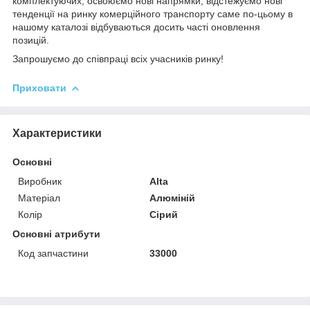
комплектуючих, освоюємо нові напрямки, відстежуємо нові
тенденції на ринку комерційного транспорту саме по-цьому в
нашому каталозі відбуваються досить часті оновлення
позицій.
Запрошуємо до співпраці всіх учасників ринку!
Приховати
Характеристики
Основні
Виробник
Alta
Матеріал
Алюміній
Колір
Сірий
Основні атрибути
Код запчастини
33000