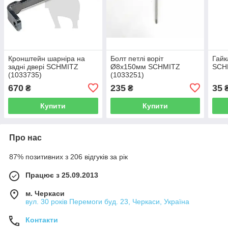
Кронштейн шарніра на
Болт петлі воріт
Гайк
задні двері SCHMITZ
Ø8x150мм SCHMITZ
SCH
(1033735)
(1033251)
670
235
35
₴
₴
Купити
Купити
Про нас
87% позитивних з 206 відгуків за рік
Працює з 25.09.2013
м. Черкаси
вул. 30 років Перемоги буд. 23, Черкаси, Україна
Контакти