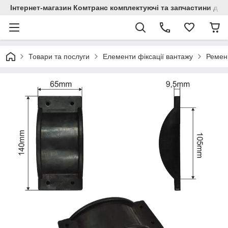
Інтернет-магазин Комтранс комплектуючі та запчастини для
Товари та послуги
Елементи фіксації вантажу
Ремені