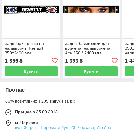
Задні бризговики на
Задній бризговики для
Задн
напівпричіп Renault
причепа, напівпричепа
350x
350x2400 мм
Alta 350 * 2400 мм
нап
(Туреччина)
1 356
1 393
1 4
₴
₴
Купити
Купити
Про нас
86% позитивних з 209 відгуків за рік
Працює з 25.09.2013
м. Черкаси
вул. 30 років Перемоги буд. 23, Черкаси, Україна