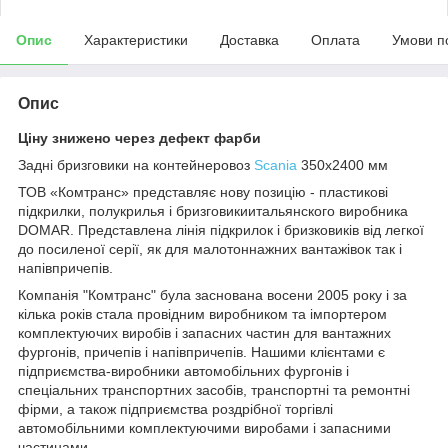
Опис
Характеристики
Доставка
Оплата
Умови п
Опис
Ціну знижено через дефект фарби
Задні бризговики на контейнеровоз
Scania
350x2400 мм
ТОВ «Комтранс» представляє нову позицію - пластикові
підкрилки, полукрилья і бризговикиитальянского виробника
DOMAR. Представлена лінія підкрилок і бризковиків від легкої
до посиленої серії, як для малотоннажних вантажівок так і
напівпричепів.
Компанія "Комтранс" була заснована восени 2005 року і за
кілька років стала провідним виробником та імпортером
комплектуючих виробів і запасних частин для вантажних
фургонів, причепів і напівпричепів. Нашими клієнтами є
підприємства-виробники автомобільних фургонів і
спеціальних транспортних засобів, транспортні та ремонтні
фірми, а також підприємства роздрібної торгівлі
автомобільними комплектуючими виробами і запасними
частинами.