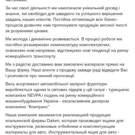
За час своєї діяльності ми накопичили унікальний досвід і
знання, які необхідні для швидкого та успішного вирішення
завдань наших клієнтів. Постійна оптимізація всіх бізнес-
процесів дозволяє нам пропонувати продукцію високої якості
за розумними цінами.
Ми молода і динамічно розвивається. В процесі роботи ми
постійно розширюємо номенклатуру комплектуючих,
освоюємо нові напрямки, відстежуємо нові тенденції на ринку
комерційного транспорту.
Ми з радістю доставимо вам замовлені матеріали прямо на
Вашу фірму. Наші агенти з продажу завжди раді відвідати Вас
і розповісти про чинний пропозиції.
Весь асортимент автомобільної запірної фурнітури
виробляється одним із світових лідерів у цій галузі - турецькою
компанією NEVPA і подань на ринку комерційного
машинобудування України - ексклюзивним дилером
компанією "Комтранс"
Наша компания занимается реализацией продукции
итальянской фирмы Daken, которая производит ящики для
инструментов, резиновые отбойники и комплектующие
материалы для авто. Инструментальный ящик для авто -