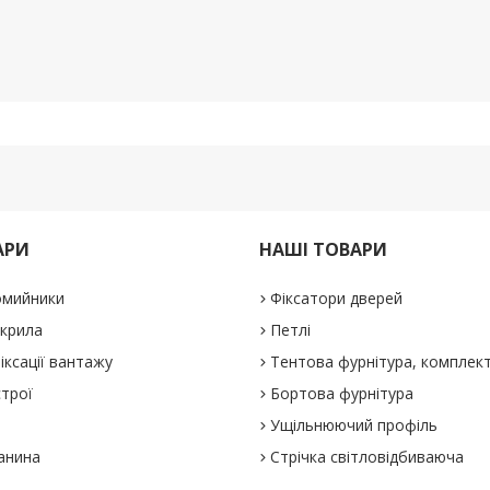
АРИ
НАШІ ТОВАРИ
омийники
Фіксатори дверей
 крила
Петлі
іксації вантажу
Тентова фурнітура, комплек
строї
Бортова фурнітура
Ущільнюючий профіль
анина
Стрічка світловідбиваюча