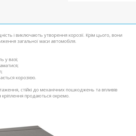
ість і виключають утворення корозії. Крім цього, вони
иження загальної маси автомобіля.
ь у вазі;
ламатися;
п;
вається корозією.
таження, стійкі до механічних пошкоджень та впливів
 кріплення продаються окремо.