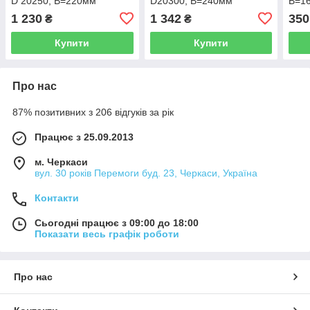
D 20250, B=220мм
D20300, B=240мм
B=1
1 230
1 342
350
₴
₴
Купити
Купити
Про нас
87% позитивних з 206 відгуків за рік
Працює з 25.09.2013
м. Черкаси
вул. 30 років Перемоги буд. 23, Черкаси, Україна
Контакти
Сьогодні працює з 09:00 до 18:00
Показати весь графік роботи
Про нас