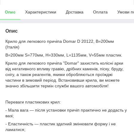
Опис
Характеристики
Доставка
Оплата
Умови п
Опис
Крило для легкового причіпа Domar D 20122, B=200мм
(Італія)
B=200мм S=770мм, H=330мм, L=1135мм, V=55мм пластик.
Крило для легкового причіпа "Domar" захистить колісні арки
від негативного впливу гравію, дрібних каменів, піску, бруду,
снігу, а також реагентів, якими обробляються проїжджі
частини в зимовий період. Встановивши крила, ви можете
значно збільшити термін служби вашого автомобіля!
Переваги пластикових крил:
- Мала вага — після установки причіп практично не додасть у
вазі;
- Еластичність — пластик здатний змінювати форму і не
ламатися;