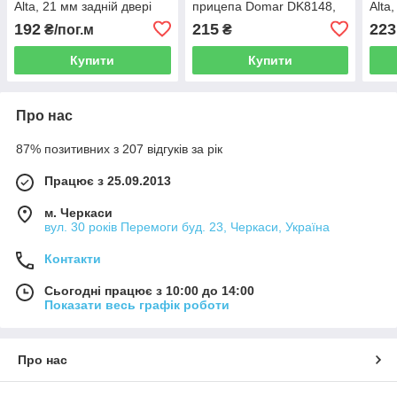
Alta, 21 мм задній двері
прицепа Domar DK8148,
Alta
причепів і напівпричепів
Ø=42 мм
прич
192
215
223
₴/пог.м
₴
Купити
Купити
Про нас
87% позитивних з 207 відгуків за рік
Працює з 25.09.2013
м. Черкаси
вул. 30 років Перемоги буд. 23, Черкаси, Україна
Контакти
Сьогодні працює з 10:00 до 14:00
Показати весь графік роботи
Про нас