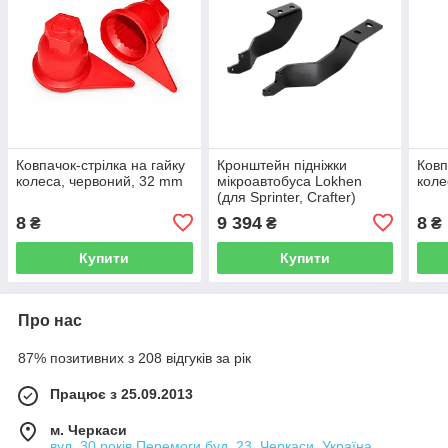
Ковпачок-стрілка на гайку
Кронштейн підніжки
Ковп
колеса, червоний, 32 mm
мікроавтобуса Lokhen
коле
(для Sprinter, Crafter)
8
9 394
8
₴
₴
₴
Купити
Купити
Про нас
87% позитивних з 208 відгуків за рік
Працює з 25.09.2013
м. Черкаси
вул. 30 років Перемоги буд. 23, Черкаси, Україна