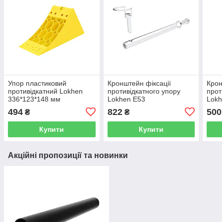
Упор пластиковий
Кронштейн фіксації
Крон
противідкатний Lokhen
противідкатного упору
прот
336*123*148 мм
Lokhen Е53
Lokh
494
822
500
₴
₴
Купити
Купити
Акційні пропозиції та новинки