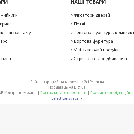
АРИ
НАШІ ТОВАРИ
омийники
Фіксатори дверей
 крила
Петлі
іксації вантажу
Тентова фурнітура, комплек
строї
Бортова фурнітура
Ущільнюючий профіль
анина
Стрічка світловідбиваюча
Сайт створений на маркетплейсі
Prom.ua
Продавець на Bigl.ua
ТОВ Комтранс Україна |
Поскаржитися на контент
|
Політика конфіденційно
Select Language
▼