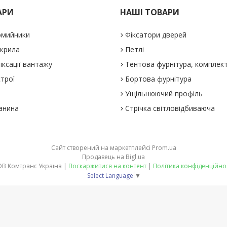
АРИ
НАШІ ТОВАРИ
омийники
Фіксатори дверей
 крила
Петлі
іксації вантажу
Тентова фурнітура, комплек
строї
Бортова фурнітура
Ущільнюючий профіль
анина
Стрічка світловідбиваюча
Сайт створений на маркетплейсі
Prom.ua
Продавець на Bigl.ua
ТОВ Комтранс Україна |
Поскаржитися на контент
|
Політика конфіденційно
Select Language
▼