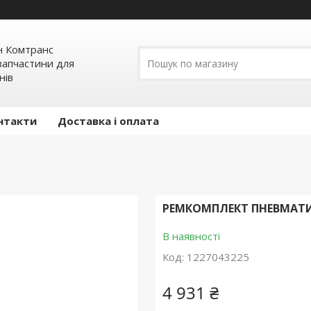
н Комтранс
запчастини для
нів
нтакти
Доставка і оплата
РЕМКОМПЛЕКТ ПНЕВМАТИ
В наявності
Код:
1227043225
4 931 ₴