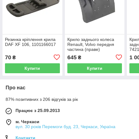
Резинка кріплення крила
Крило заднього колеса
Крил
DAF XF 106, 1101166017
Renault, Volvo передня
задн
частина (праве)
7421
7421094391
70
645
1 0
₴
₴
Купити
Купити
Про нас
87% позитивних з 206 відгуків за рік
Працює з 25.09.2013
м. Черкаси
вул. 30 років Перемоги буд. 23, Черкаси, Україна
Контакти