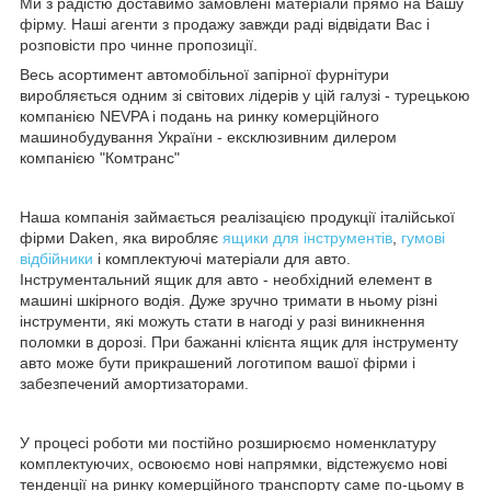
Ми з радістю доставимо замовлені матеріали прямо на Вашу
фірму. Наші агенти з продажу завжди раді відвідати Вас і
розповісти про чинне пропозиції.
Весь асортимент автомобільної запірної фурнітури
виробляється одним зі світових лідерів у цій галузі - турецькою
компанією NEVPA і подань на ринку комерційного
машинобудування України - ексклюзивним дилером
компанією "Комтранс"
Наша компанія займається реалізацією продукції італійської
фірми Daken, яка виробляє
ящики для інструментів
,
гумові
відбійники
і комплектуючі матеріали для авто.
Інструментальний ящик для авто - необхідний елемент в
машині шкірного водія. Дуже зручно тримати в ньому різні
інструменти, які можуть стати в нагоді у разі виникнення
поломки в дорозі. При бажанні клієнта ящик для інструменту
авто може бути прикрашений логотипом вашої фірми і
забезпечений амортизаторами.
У процесі роботи ми постійно розширюємо номенклатуру
комплектуючих, освоюємо нові напрямки, відстежуємо нові
тенденції на ринку комерційного транспорту саме по-цьому в