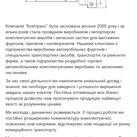
Компанія "Комтранс" була заснована восени 2005 року і за
кілька років стала провідним виробником і імпортером
комплектуючих виробів і запасних частин для вантажних
фургонів, причепів і напівпричепів. Нашими клієнтами є
підприємства-виробники автомобільних фургонів і
спеціальних транспортних засобів, транспортні та ремонтні
фірми, а також підприємства роздрібної торгівлі
автомобільними комплектуючими виробами та запасними
частинами.
За час своєї діяльності ми накопичили унікальний досвід і
знання, які необхідні для швидкого і успішного вирішення
завдань наших клієнтів. Постійна оптимізація всіх бізнес-
процесів дозволяє нам пропонувати продукцію найвищої
якості за розумними цінами.
Ми молода і динамічно розвивається. У процесі роботи ми
постійно розширюємо номенклатуру комплектуючих,
освоюємо нові напрямки, відстежуємо нові тенденції на ринку
комерційного транспорту.