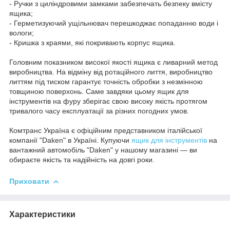
- Ручки з циліндровими замками забезпечать безпеку вмісту
ящика;
- Герметизуючий ущільнювач перешкоджає попаданню води і
вологи;
- Кришка з краями, які покривають корпус ящика.
Головним показником високої якості ящика є ливарний метод
виробництва. На відміну від ротаційного лиття, виробництво
литтям під тиском гарантує точність обробки з незмінною
товщиною поверхонь. Саме завдяки цьому ящик для
інструментів на фуру зберігає свою високу якість протягом
тривалого часу експлуатації за різних погодних умов.
Комтранс Україна є офіційним представником італійської
компанії "Daken" в Україні. Купуючи
ящик для інструментів
на
вантажний автомобіль "Daken" у нашому магазині — ви
обираєте якість та надійність на довгі роки.
Приховати
Характеристики