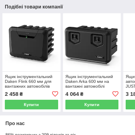
Подібні товари компанії
Ящик інструментальний
Ящик інструментальний
Ящик
Daken Flink 660 мм для
Daken Arka 600 мм на
авто
вантажних автомобілів
вантажні автомобілі
JUS
2 458
4 064
3 1
₴
₴
Купити
Купити
Про нас
86% позитивних з 209 відгуків за рік