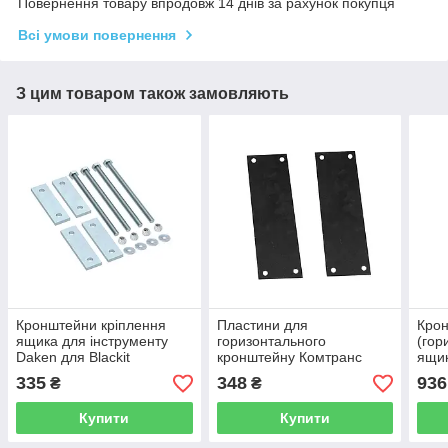
Повернення товару впродовж 14 днів за рахунок покупця
Всі умови повернення
З цим товаром також замовляють
Кронштейни кріплення
Пластини для
Кро
ящика для інструменту
горизонтального
(гор
Daken для Blackit
кронштейну Комтранс
ящик
Ком
335
348
936
₴
₴
Купити
Купити