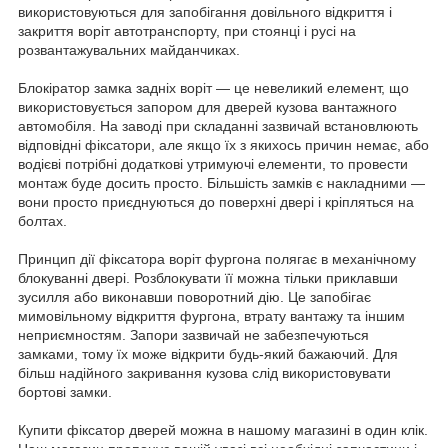
використовуються для запобігання довільного відкриття і
закриття воріт автотранспорту, при стоянці і русі на
розвантажувальних майданчиках.
Блокіратор замка задніх воріт — це невеликий елемент, що
використовується запором для дверей кузова вантажного
автомобіля. На заводі при складанні зазвичай встановлюють
відповідні фіксатори, але якщо їх з якихось причин немає, або
водієві потрібні додаткові утримуючі елементи, то провести
монтаж буде досить просто. Більшість замків є накладними —
вони просто приєднуються до поверхні двері і кріпляться на
болтах.
Принцип дії фіксатора воріт фургона полягає в механічному
блокуванні двері. Розблокувати її можна тільки приклавши
зусилля або виконавши поворотний дію. Це запобігає
мимовільному відкриття фургона, втрату вантажу та іншим
неприємностям. Запори зазвичай не забезпечуються
замками, тому їх може відкрити будь-який бажаючий. Для
більш надійного закривання кузова слід використовувати
бортові замки.
Купити фіксатор дверей можна в нашому магазині в один клік.