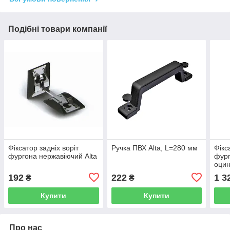
Подібні товари компанії
Фіксатор задніх воріт
Ручка ПВХ Alta, L=280 мм
Фікс
фургона нержавіючий Alta
фург
оцин
192
222
1 3
₴
₴
Купити
Купити
Про нас