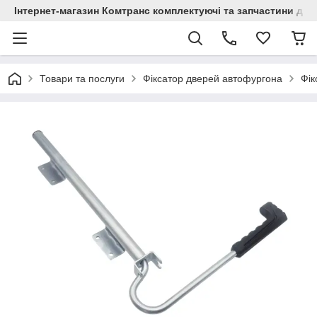
Інтернет-магазин Комтранс комплектуючі та запчастини для
Товари та послуги
Фіксатор дверей автофургона
Фік