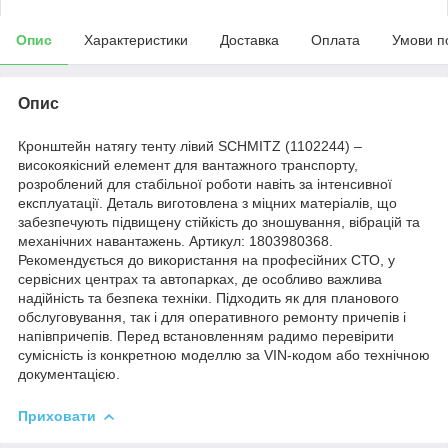
Опис
Характеристики
Доставка
Оплата
Умови п
Опис
Кронштейн натягу тенту лівий SCHMITZ (1102244) –
високоякісний елемент для вантажного транспорту,
розроблений для стабільної роботи навіть за інтенсивної
експлуатації. Деталь виготовлена з міцних матеріалів, що
забезпечують підвищену стійкість до зношування, вібрацій та
механічних навантажень. Артикул: 1803980368.
Рекомендується до використання на професійних СТО, у
сервісних центрах та автопарках, де особливо важлива
надійність та безпека техніки. Підходить як для планового
обслуговування, так і для оперативного ремонту причепів і
напівпричепів. Перед встановленням радимо перевірити
сумісність із конкретною моделлю за VIN-кодом або технічною
документацією.
Приховати