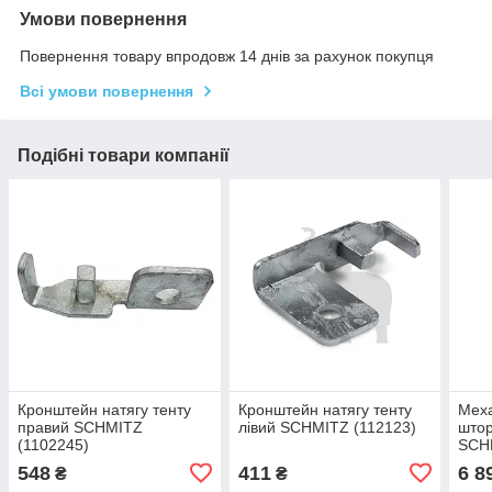
Умови повернення
Повернення товару впродовж 14 днів за рахунок покупця
Всі умови повернення
Подібні товари компанії
Кронштейн натягу тенту
Кронштейн натягу тенту
Меха
правий SCHMITZ
лівий SCHMITZ (112123)
штор
(1102245)
SCH
548
411
6 8
₴
₴