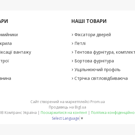
АРИ
НАШІ ТОВАРИ
омийники
Фіксатори дверей
 крила
Петлі
іксації вантажу
Тентова фурнітура, комплек
строї
Бортова фурнітура
Ущільнюючий профіль
анина
Стрічка світловідбиваюча
Сайт створений на маркетплейсі
Prom.ua
Продавець на Bigl.ua
ТОВ Комтранс Україна |
Поскаржитися на контент
|
Політика конфіденційно
Select Language
▼