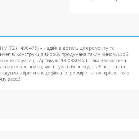
CHMITZ (1498475) – надійна деталь для ремонту та
ричепів. Конструкція виробу продумана таким чином, щоб
су експлуатації. Артикул: 2000980464. Така запчастина
атних перевізників, які цінують безпеку, стабільність та
ндуємо звірити специфікацію, розміри та тип кріплення з
му засобі.