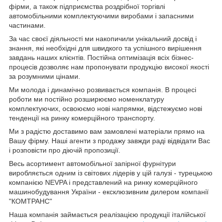
фірми, а також підприємства роздрібної торгівлі
автомобільними комплектуючими виробами і запасними
частинами.
За час своєї діяльності ми накопичили унікальний досвід і
знання, які необхідні для швидкого та успішного вирішення
завдань наших клієнтів. Постійна оптимізація всіх бізнес-
процесів дозволяє нам пропонувати продукцію високої якості
за розумними цінами.
Ми молода і динамічно розвивається компанія. В процесі
роботи ми постійно розширюємо номенклатуру
комплектуючих, освоюємо нові напрямки, відстежуємо нові
тенденції на ринку комерційного транспорту.
Ми з радістю доставимо вам замовлені матеріали прямо на
Вашу фірму. Наші агенти з продажу завжди раді відвідати Вас
і розповісти про діючій пропозиції.
Весь асортимент автомобільної запірної фурнітури
виробляється одним із світових лідерів у цій галузі - турецькою
компанією NEVPA і представлений на ринку комерційного
машинобудування України - ексклюзивним дилером компанії
"КОМТРАНС"
Наша компанія займається реалізацією продукції італійської