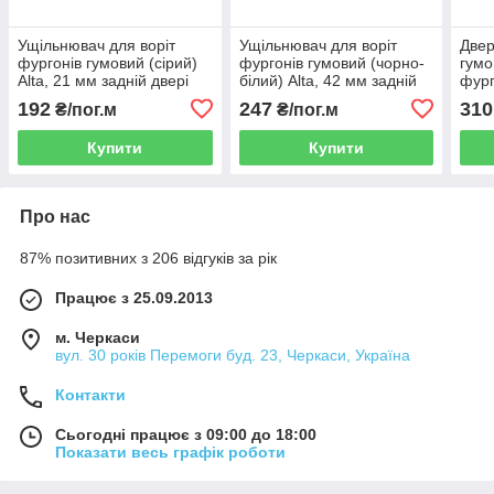
Ущільнювач для воріт
Ущільнювач для воріт
Двер
фургонів гумовий (сірий)
фургонів гумовий (чорно-
гумо
Alta, 21 мм задній двері
білий) Alta, 42 мм задній
фург
причепів і напівпричепів
двері причепів і
напі
192
247
310
₴/пог.м
₴/пог.м
напівпричепів
Купити
Купити
Про нас
87% позитивних з 206 відгуків за рік
Працює з 25.09.2013
м. Черкаси
вул. 30 років Перемоги буд. 23, Черкаси, Україна
Контакти
Сьогодні працює з 09:00 до 18:00
Показати весь графік роботи