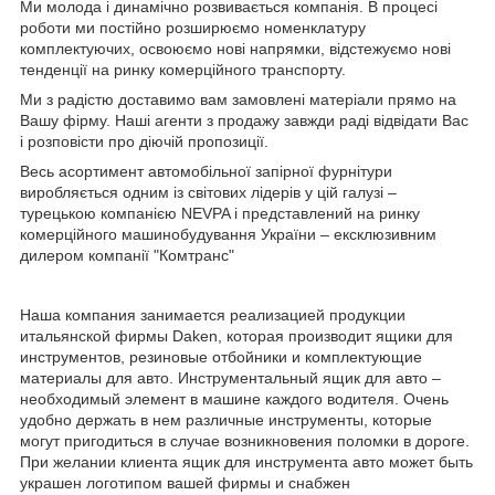
Ми молода і динамічно розвивається компанія. В процесі
роботи ми постійно розширюємо номенклатуру
комплектуючих, освоюємо нові напрямки, відстежуємо нові
тенденції на ринку комерційного транспорту.
Ми з радістю доставимо вам замовлені матеріали прямо на
Вашу фірму. Наші агенти з продажу завжди раді відвідати Вас
і розповісти про діючій пропозиції.
Весь асортимент автомобільної запірної фурнітури
виробляється одним із світових лідерів у цій галузі –
турецькою компанією NEVPA і представлений на ринку
комерційного машинобудування України – ексклюзивним
дилером компанії "Комтранс"
Наша компания занимается реализацией продукции
итальянской фирмы Daken, которая производит ящики для
инструментов, резиновые отбойники и комплектующие
материалы для авто. Инструментальный ящик для авто –
необходимый элемент в машине каждого водителя. Очень
удобно держать в нем различные инструменты, которые
могут пригодиться в случае возникновения поломки в дороге.
При желании клиента ящик для инструмента авто может быть
украшен логотипом вашей фирмы и снабжен