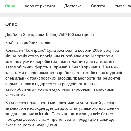
Опис
Характеристики
Доставка
Оплата
Умови п
Опис
Драбина 3 сходинки Takler, 750*400 мм (цинк)
Країна виробник: Італія
Компанія "Комтранс" була заснована восени 2005 року і за
кілька років стала провідним виробником та імпортером
комплектуючих виробів і запасних частин для вантажних
автомобільних фургонів, причепів і напівпричепів. Нашими
клієнтами є підприємства-виробники автомобільних фургонів і
спеціальних транспортних засобів, транспортні та ремонтні
фірми, а також підприємства роздрібної торгівлі
автомобільними комплектуючими виробами і запасними
частинами.
За час своєї діяльності ми накопичили унікальний досвід і
знання, які необхідні для швидкого та успішного вирішення
завдань наших клієнтів. Постійна оптимізація всіх бізнес-
процесів дозволяє нам пропонувати продукцію найвищої
якості за розумними цінами.