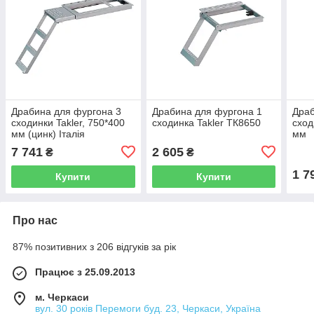
Драбина для фургона 3
Драбина для фургона 1
Драб
сходинки Takler, 750*400
сходинка Takler ТК8650
сход
мм (цинк) Італія
мм
7 741
2 605
₴
₴
1 7
Купити
Купити
Про нас
87% позитивних з 206 відгуків за рік
Працює з 25.09.2013
м. Черкаси
вул. 30 років Перемоги буд. 23, Черкаси, Україна