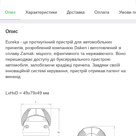
Опис
Характеристики
Доставка
Оплата
Умови п
Опис
Eureka - це протиугінний пристрій для автомобільних
причепів, розроблений компанією Daken і виготовлений зі
сплаву Zamak: міцного, ефективного та нержавіючого. Воно
перешкоджає доступу до буксирувального пристрою
автомобіля, запобігаючи крадіжці причепа. Завдяки своїй
інноваційній системі керування, пристрій отримав патент на
винахід
LхHхD = 49х79х49 мм