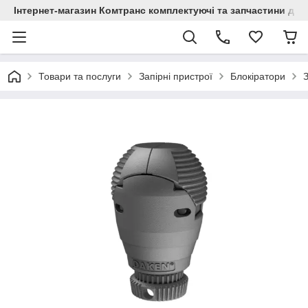
Інтернет-магазин Комтранс комплектуючі та запчастини для
Товари та послуги
Запірні пристрої
Блокіратори
З