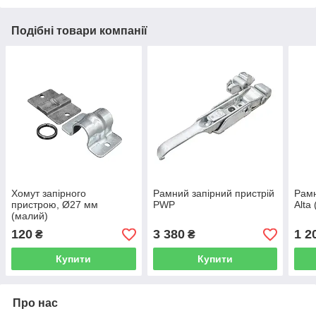
Подібні товари компанії
Хомут запірного
Рамний запірний пристрій
Рамн
пристрою, Ø27 мм
PWP
Alta
(малий)
120
3 380
1 2
₴
₴
Купити
Купити
Про нас