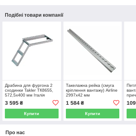
Подібні товари компанії
Драбина для фургона 2
Такелажна рейка (смуга
Петл
сходинки Takler ТК8655,
кріплення вантажу) Airline
вант
572,5х400 мм Італія
2997х42 мм
прич
мм
3 595
1 584
109
₴
₴
Купити
Купити
Про нас