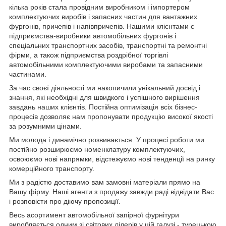
кілька років стала провідним виробником і імпортером
комплектуючих виробів і запасних частин для вантажних
фургонів, причепів і напівпричепів. Нашими клієнтами є
підприємства-виробники автомобільних фургонів і
спеціальних транспортних засобів, транспортні та ремонтні
фірми, а також підприємства роздрібної торгівлі
автомобільними комплектуючими виробами та запасними
частинами.
За час своєї діяльності ми накопичили унікальний досвід і
знання, які необхідні для швидкого і успішного вирішення
завдань наших клієнтів. Постійна оптимізація всіх бізнес-
процесів дозволяє нам пропонувати продукцію високої якості
за розумними цінами.
Ми молода і динамічно розвивається. У процесі роботи ми
постійно розширюємо номенклатуру комплектуючих,
освоюємо нові напрямки, відстежуємо нові тенденції на ринку
комерційного транспорту.
Ми з радістю доставимо вам замовні матеріали прямо на
Вашу фірму. Наші агенти з продажу завжди раді відвідати Вас
і розповісти про діючу пропозиції.
Весь асортимент автомобільної запірної фурнітури
виробляється одним зі світових лідерів у цій галузі - турецькою