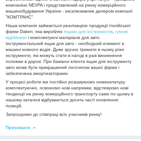
компанією NEVPA і представлений на ринку комерційного
машинобудування України - ексклюзивним дилером компанії
"КОМТРАНС"
Наша компанія займається реалізацією продукції італійської
фірми Daken, яка виробляє
ящики для інструментів
,
гумові
відбійники
і комплектуючі матеріали для авто.
Інструментальний ящик для авто - необхідний елемент в
машині кожного водія. Дуже зручно тримати в ньому різні
інструменти, які можуть стати в нагоді в разі виникнення
поломки в дорозі. При бажанні клієнта ящик для інструменту
авто може бути прикрашений логотипом вашої фірми і
забезпечена амортизаторами.
У процесі роботи ми постійно розширюємо номенклатуру
комплектуючих, освоюємо нові напрямки, відстежуємо нові
тенденції на ринку комерційного транспорту саме по-цьому в
нашому каталозі відбуваються досить часті оновлення
позицій.
Запрошуємо до співпраці всіх учасників ринку!
Приховати