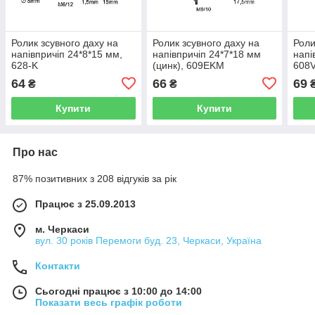
Ролик зсувного даху на
Ролик зсувного даху на
Роли
напівпричіп 24*8*15 мм,
напівпричіп 24*7*18 мм
напі
628-K
(цинк), 609EKM
608
64
66
69
₴
₴
Купити
Купити
Про нас
87% позитивних з 208 відгуків за рік
Працює з 25.09.2013
м. Черкаси
вул. 30 років Перемоги буд. 23, Черкаси, Україна
Контакти
Сьогодні працює з 10:00 до 14:00
Показати весь графік роботи