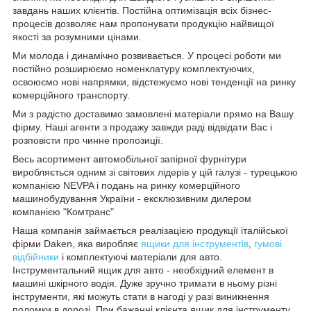
завдань наших клієнтів. Постійна оптимізація всіх бізнес-
процесів дозволяє нам пропонувати продукцію найвищої
якості за розумними цінами.
Ми молода і динамічно розвивається. У процесі роботи ми
постійно розширюємо номенклатуру комплектуючих,
освоюємо нові напрямки, відстежуємо нові тенденції на ринку
комерційного транспорту.
Ми з радістю доставимо замовлені матеріали прямо на Вашу
фірму. Наші агенти з продажу завжди раді відвідати Вас і
розповісти про чинне пропозиції.
Весь асортимент автомобільної запірної фурнітури
виробляється одним зі світових лідерів у цій галузі - турецькою
компанією NEVPA і подань на ринку комерційного
машинобудування України - ексклюзивним дилером
компанією "Комтранс"
Наша компанія займається реалізацією продукції італійської
фірми Daken, яка виробляє
ящики для інструментів
,
гумові
відбійники
і комплектуючі матеріали для авто.
Інструментальний ящик для авто - необхідний елемент в
машині шкірного водія. Дуже зручно тримати в ньому різні
інструменти, які можуть стати в нагоді у разі виникнення
поломки в дорозі. При бажанні клієнта ящик для інструменту