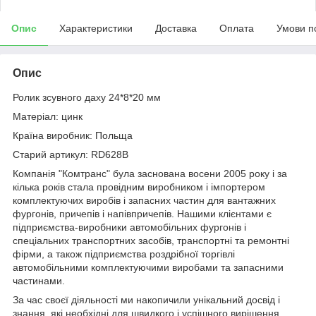
Опис
Характеристики
Доставка
Оплата
Умови п
Опис
Ролик зсувного даху 24*8*20 мм
Матеріал: цинк
Країна виробник: Польща
Старий артикул: RD628B
Компанія "Комтранс" була заснована восени 2005 року і за
кілька років стала провідним виробником і імпортером
комплектуючих виробів і запасних частин для вантажних
фургонів, причепів і напівпричепів. Нашими клієнтами є
підприємства-виробники автомобільних фургонів і
спеціальних транспортних засобів, транспортні та ремонтні
фірми, а також підприємства роздрібної торгівлі
автомобільними комплектуючими виробами та запасними
частинами.
За час своєї діяльності ми накопичили унікальний досвід і
знання, які необхідні для швидкого і успішного вирішення