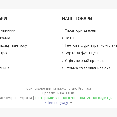
АРИ
НАШІ ТОВАРИ
омийники
Фіксатори дверей
 крила
Петлі
іксації вантажу
Тентова фурнітура, комплек
строї
Бортова фурнітура
Ущільнюючий профіль
анина
Стрічка світловідбиваюча
Сайт створений на маркетплейсі
Prom.ua
Продавець на Bigl.ua
ТОВ Комтранс Україна |
Поскаржитися на контент
|
Політика конфіденційно
Select Language
▼