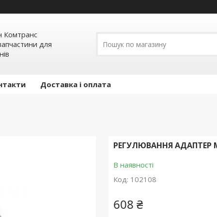
н Комтранс
запчастини для
нів
нтакти
Доставка і оплата
РЕГУЛЮВАННЯ АДАПТЕР М
В наявності
Код:
102108
608 ₴