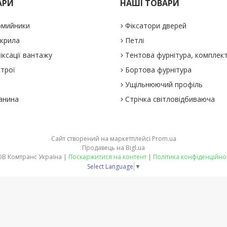
АРИ
НАШІ ТОВАРИ
омийники
Фіксатори дверей
 крила
Петлі
іксації вантажу
Тентова фурнітура, комплек
строї
Бортова фурнітура
Ущільнюючий профіль
анина
Стрічка світловідбиваюча
Сайт створений на маркетплейсі
Prom.ua
Продавець на Bigl.ua
ТОВ Комтранс Україна |
Поскаржитися на контент
|
Політика конфіденційно
Select Language
▼