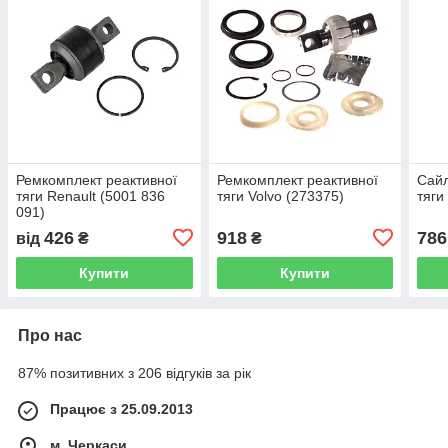
Ремкомплект реактивної
Ремкомплект реактивної
Сайл
тяги Renault (5001 836
тяги Volvo (273375)
тяги
091)
426
918
786
від
₴
₴
Купити
Купити
Про нас
87% позитивних з 206 відгуків за рік
Працює з 25.09.2013
м. Черкаси