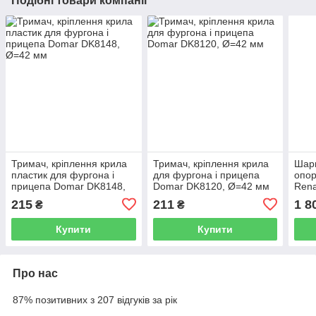
Подібні товари компанії
Тримач, кріплення крила
Тримач, кріплення крила
Шар
пластик для фургона і
для фургона і прицепа
опор
прицепа Domar DK8148,
Domar DK8120, Ø=42 мм
Rena
Ø=42 мм
(501
215
211
1 8
₴
₴
Купити
Купити
Про нас
87% позитивних з 207 відгуків за рік