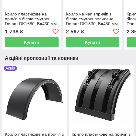
Крило пластикове на
Крило на напівпричіп з
Крил
причіп з білою смугою
білою смугою посилене
біло
Domar DK1680, B=430 мм
Domar DK1830, B=450 мм
Dom
1 738
2 567
2 8
₴
₴
Купити
Купити
Акційні пропозиції та новинки
Акція
Крило пластикове на причіп з
Крило пластикове на причіп з