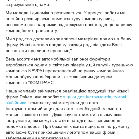
за розумними цінами.
Ми молода і динамічно розвивається. У процесі роботи ми
постійно розширюємо номенклатуру комплектуючих,
освоюємо нові напрямки, відстежуємо нові тенденції на ринку
комерційного транспорту.
Ми з радістю доставимо замовлені матеріали прямо на Вашу
фірму. Наші агенти з продажу завжди раді відвідати Вас і
розповісти про чинне пропозиції.
Весь асортимент автомобільної запірної фурнітури
виробляється одним зі світових лідерів у цій галузі - турецькою
компанією NEVPA і представлений на ринку комерційного
машинобудування України - ексклюзивним дилером
компанією "КОМТРАНС"
Наша компанія займається реалізацією продукції італійської
фірми Daken, яка виробляє
ящики для інструментів
,
гумові
відбійники
і комплектуючі матеріали для авто.
Інструментальний ящик для авто - необхідний елемент в
машині кожного водія. Дуже зручно тримати в ньому різні
інструменти, які можуть стати в нагоді в разі виникнення
поломки в дорозі. При бажанні клієнта ящик для інструменту
авто може бути прикрашений логотипом вашої фірми і
забезпечений амортизаторами.