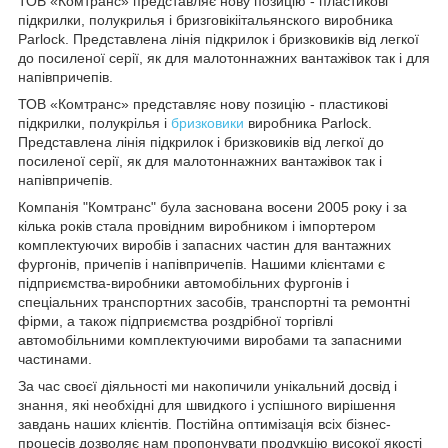
ТОВ «Комтранс» представляє нову позицію - пластикові
підкрилки, полукрилья і бризговікіітальянского виробника
Parlock. Представлена лінія підкрилок і бризковиків від легкої
до посиленої серії, як для малотоннажних вантажівок так і для
напівпричепів.
ТОВ «Комтранс» представляє нову позицію - пластикові
підкрилки, полукрілья і
бризковики
виробника Parlock.
Представлена лінія підкрилок і бризковиків від легкої до
посиленої серії, як для малотоннажних вантажівок так і
напівпричепів.
Компанія "Комтранс" була заснована восени 2005 року і за
кілька років стала провідним виробником і імпортером
комплектуючих виробів і запасних частин для вантажних
фургонів, причепів і напівпричепів. Нашими клієнтами є
підприємства-виробники автомобільних фургонів і
спеціальних транспортних засобів, транспортні та ремонтні
фірми, а також підприємства роздрібної торгівлі
автомобільними комплектуючими виробами та запасними
частинами.
За час своєї діяльності ми накопичили унікальний досвід і
знання, які необхідні для швидкого і успішного вирішення
завдань наших клієнтів. Постійна оптимізація всіх бізнес-
процесів дозволяє нам пропонувати продукцію високої якості