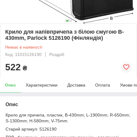
Крило для напівпричепа з білою смугою B-
430mm, Parlock 5126190 (Фінляндія)
Немає в наявності
Код: 11015126190
Роздріб
522
₴
Опис
Характеристики
Доставка
Оплата
Умови п
Опис
Крило для причепа, пластик, B-430mm; L-1900mm; R-650mm;
S-1300mm; H-580mm; V-75mm.
Старий артикул: 5126190